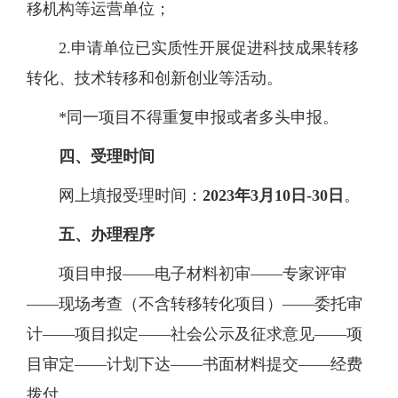
移机构等运营单位；
2.
申请单位已实质性开展促进科技成果转移
转化、技术转移和创新创业等活动。
*
同一项目不得重复申报或者多头申报。
四、
受理时间
网上填报受理时间：
2023年
3
月
10
日
-
30
日
。
五、
办理程序
项目申报
——电子材料初审——专家评审
——现场考查（不含转移转化
项目
）
——委托审
计——项目拟定——社会公示及征求意见——项
目审定——计划下达
——
书面材料提交
——经费
拨付。