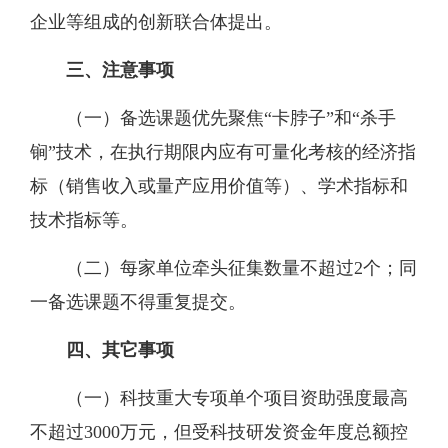
企业
等组成的创新联合体提出。
三、注意事项
（一）备选课题
优先聚焦
“卡脖子”和“杀手
锏”技术
，在执行期限内应有
可量化
考核的
经济指
标（销售收入或量产应用价值等）、学术指标和
技术指标
等。
（二）
每家单位牵头征集数量
不超过
2
个
；
同
一备选课题不得
重复
提交
。
四、其它事项
（一）科技重大专项单个项目资助强度最高
不超过
3000万元，但受科技研发资金年度总额控